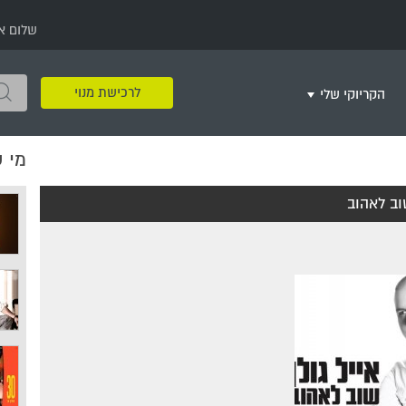
שלום א
לרכישת מנוי
הקריוקי שלי
מי 
שירים שאהבתי
חינם
שרים בשניים
שירי ריקודי עם
שירי דת
מסיבה מזרחית
+
וב לאהוב
צור רשימת השמעה חדשה
ר
מחרוזות
רמיקס
שירים מסרטים וסדרות
שירי חג ומועד
שירי ירושלים
שירי יום הולדת
מסיבת רווקות
משחקי קריוקי
שירי יום הזיכרון
שירי ילדים
ל
שירי קטנטנים
שירי להקות צבאיות