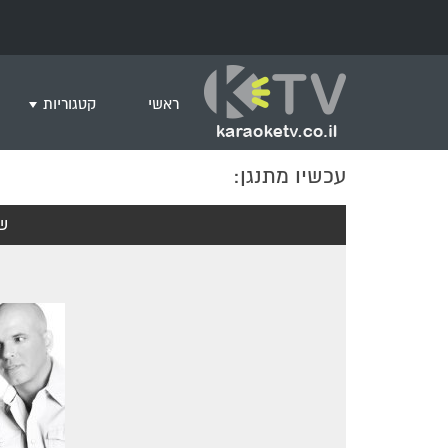
ראשי
קטגוריות
עכשיו מתנגן:
שירים לצפייה ב
חדש בקריוקי
ש
המבוקשים ביות
ים תיכוני
גרסת פסנתר
שירי רוק/פופ
היפ הופ
English songs
שירי ארץ ישרא
שירי אירוויזיון