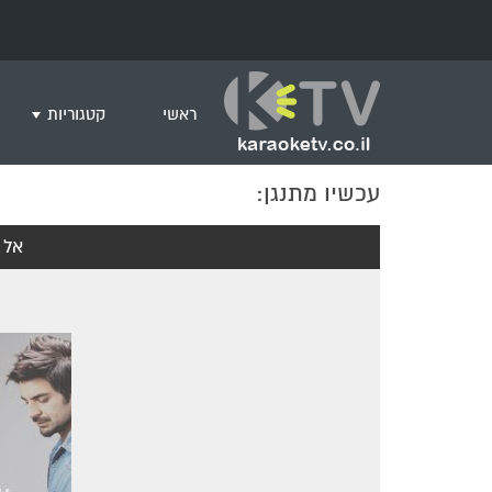
ראשי
קטגוריות
עכשיו מתנגן:
שירים לצפייה ב
חדש בקריוקי
אל 
המבוקשים ביות
ים תיכוני
גרסת פסנתר
שירי רוק/פופ
היפ הופ
English songs
שירי ארץ ישרא
שירי אירוויזיון