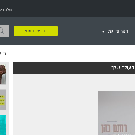
שלום א
לרכישת מנוי
הקריוקי שלי
מי 
שירים שאהבתי
חינם
שרים בשניים
שירי ריקודי עם
שירי דת
מסיבה מזרחית
+
העולם שלך
צור רשימת השמעה חדשה
ר
מחרוזות
רמיקס
שירים מסרטים וסדרות
שירי חג ומועד
שירי ירושלים
שירי יום הולדת
מסיבת רווקות
משחקי קריוקי
שירי יום הזיכרון
שירי ילדים
ל
שירי קטנטנים
שירי להקות צבאיות