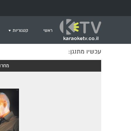
ראשי
קטגוריות
עכשיו מתנגן:
שירים לצפייה ב
חדש בקריוקי
מחרו
המבוקשים ביות
ים תיכוני
גרסת פסנתר
שירי רוק/פופ
היפ הופ
English songs
שירי ארץ ישרא
שירי אירוויזיון