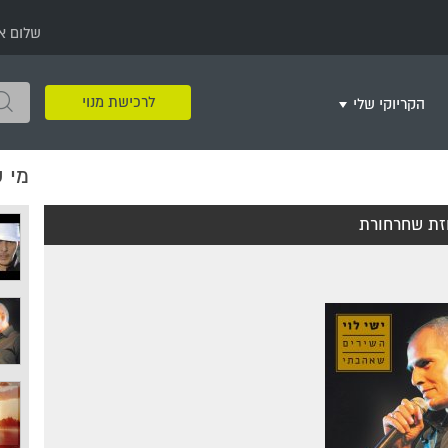
שלום א
לרכישת מנוי
הקריוקי שלי
מי 
שירים שאהבתי
חינם
שרים בשניים
שירי ריקודי עם
שירי דת
מסיבה מזרחית
+
זת שחרחורת
צור רשימת השמעה חדשה
ר
מחרוזות
רמיקס
שירים מסרטים וסדרות
שירי חג ומועד
שירי ירושלים
שירי יום הולדת
מסיבת רווקות
משחקי קריוקי
שירי יום הזיכרון
שירי ילדים
ל
שירי קטנטנים
שירי להקות צבאיות