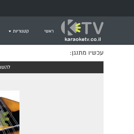
ראשי
קטגוריות
עכשיו מתנגן:
שירים לצפייה ב
חדש בקריוקי
להשת
המבוקשים ביות
ים תיכוני
גרסת פסנתר
שירי רוק/פופ
היפ הופ
English songs
שירי ארץ ישרא
שירי אירוויזיון