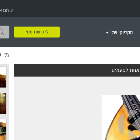
שלום א
לרכישת מנוי
הקריוקי שלי
מי 
שירים שאהבתי
חינם
שרים בשניים
שירי ריקודי עם
שירי דת
מסיבה מזרחית
+
טות לפעמים
צור רשימת השמעה חדשה
ר
מחרוזות
רמיקס
שירים מסרטים וסדרות
שירי חג ומועד
שירי ירושלים
שירי יום הולדת
מסיבת רווקות
משחקי קריוקי
שירי יום הזיכרון
שירי ילדים
ל
שירי קטנטנים
שירי להקות צבאיות