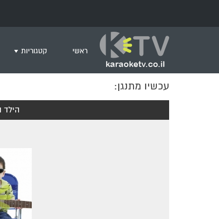
ראשי
קטגוריות
עכשיו מתנגן:
שירים לצפייה ב
חדש בקריוקי
הילד ה
המבוקשים ביות
ים תיכוני
גרסת פסנתר
שירי רוק/פופ
היפ הופ
English songs
שירי ארץ ישרא
שירי אירוויזיון