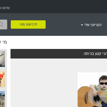
שלום א
לרכישת מנוי
הקריוקי שלי
מי 
שירים שאהבתי
חינם
שרים בשניים
שירי ריקודי עם
שירי דת
מסיבה מזרחית
+
כי קטן בכיתה
צור רשימת השמעה חדשה
ר
מחרוזות
רמיקס
שירים מסרטים וסדרות
שירי חג ומועד
שירי ירושלים
שירי יום הולדת
מסיבת רווקות
משחקי קריוקי
שירי יום הזיכרון
שירי ילדים
ל
שירי קטנטנים
שירי להקות צבאיות