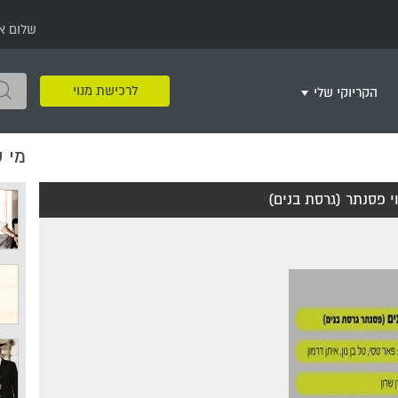
שלום א
לרכישת מנוי
הקריוקי שלי
מי 
שירים שאהבתי
חינם
שרים בשניים
שירי ריקודי עם
שירי דת
מסיבה מזרחית
+
וי פסנתר (גרסת בנים)
צור רשימת השמעה חדשה
ר
מחרוזות
רמיקס
שירים מסרטים וסדרות
שירי חג ומועד
שירי ירושלים
שירי יום הולדת
מסיבת רווקות
משחקי קריוקי
שירי יום הזיכרון
שירי ילדים
ל
שירי קטנטנים
שירי להקות צבאיות