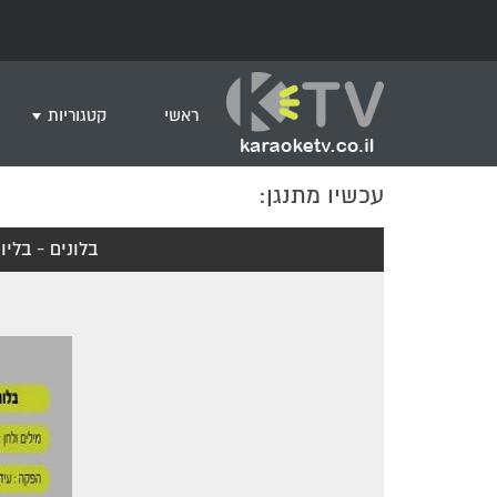
ראשי
קטגוריות
עכשיו מתנגן:
שירים לצפייה ב
חדש בקריוקי
בלונים - בליו
המבוקשים ביות
ים תיכוני
גרסת פסנתר
שירי רוק/פופ
היפ הופ
English songs
שירי ארץ ישרא
שירי אירוויזיון