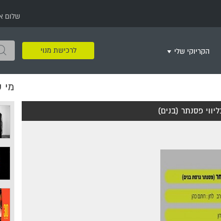
שלום א
לרכישת מנוי
הקריוקי שלי
מי 
שירים שאהבתי
חינם
שרים בשניים
שירי ריקודי עם
שירי דת
מסיבה מזרחית
+
יווי פסנתר (בנים)
צור רשימת השמעה חדשה
ר
מחרוזות
רמיקס
שירים מסרטים וסדרות
שירי חג ומועד
שירי ירושלים
שירי יום הולדת
מסיבת רווקות
משחקי קריוקי
שירי יום הזיכרון
שירי ילדים
ל
שירי קטנטנים
שירי להקות צבאיות