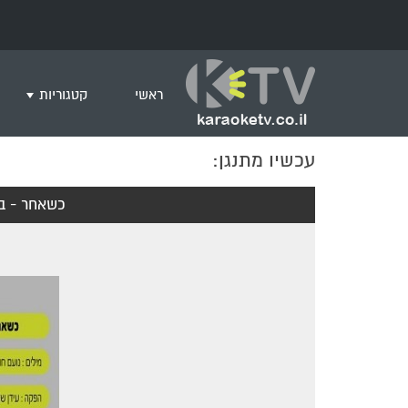
ראשי
קטגוריות
עכשיו מתנגן:
שירים לצפייה ב
חדש בקריוקי
כשאחר - בל
המבוקשים ביות
ים תיכוני
גרסת פסנתר
שירי רוק/פופ
היפ הופ
English songs
שירי ארץ ישרא
שירי אירוויזיון