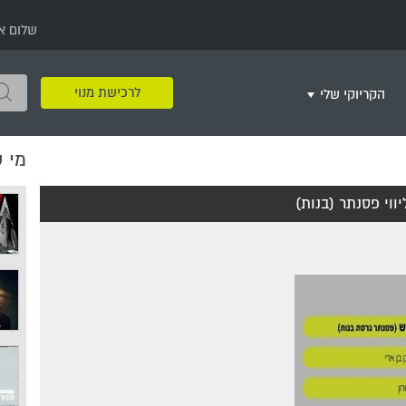
שלום א
לרכישת מנוי
הקריוקי שלי
מי 
שירים שאהבתי
חינם
שרים בשניים
שירי ריקודי עם
שירי דת
מסיבה מזרחית
+
ווי פסנתר (בנות)
צור רשימת השמעה חדשה
ר
מחרוזות
רמיקס
שירים מסרטים וסדרות
שירי חג ומועד
שירי ירושלים
שירי יום הולדת
מסיבת רווקות
משחקי קריוקי
שירי יום הזיכרון
שירי ילדים
ל
שירי קטנטנים
שירי להקות צבאיות