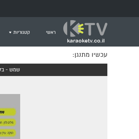
ראשי
קטגוריות
עכשיו מתנגן:
שירים לצפייה ב
חדש בקריוקי
שמש - בלי
המבוקשים ביות
ים תיכוני
גרסת פסנתר
שירי רוק/פופ
היפ הופ
English songs
שירי ארץ ישרא
שירי אירוויזיון