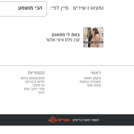
נמצאו
1
שירים
מיין לפי:
הכי מושמע
באת לי פתאום
קרן פלס ורוני אלטר
ראשי
קטגוריות
תקנון האתר
המבוקשים ביותר
הצהרת נגישות
חדש בקריוקי
מפת אתר
ים תיכוני
שירי רוק/ פופ
ראפ
האתר פועל ברישיון