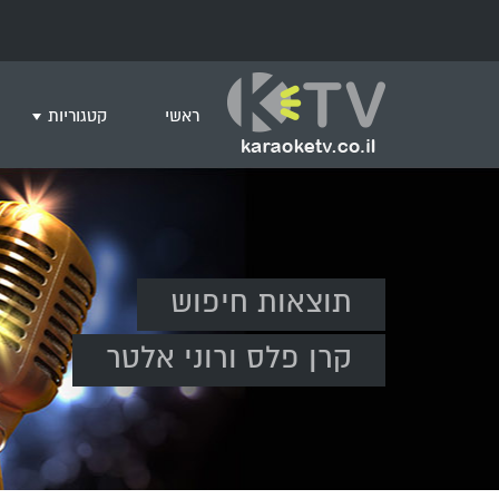
ראשי
קטגוריות
שירים לצפייה ב
חדש בקריוקי
המבוקשים ביות
ים תיכוני
תוצאות חיפוש
גרסת פסנתר
שירי רוק/פופ
קרן פלס ורוני אלטר
היפ הופ
English songs
שירי ארץ ישרא
שירי אירוויזיון