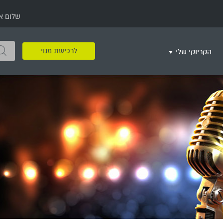
שלום א
לרכישת מנוי
הקריוקי שלי
שירים שאהבתי
חינם
שרים בשניים
שירי ריקודי עם
שירי דת
מסיבה מזרחית
+
צור רשימת השמעה חדשה
ר
מחרוזות
רמיקס
שירים מסרטים וסדרות
שירי חג ומועד
שירי ירושלים
שירי יום הולדת
מסיבת רווקות
משחקי קריוקי
שירי יום הזיכרון
שירי ילדים
ל
שירי קטנטנים
שירי להקות צבאיות