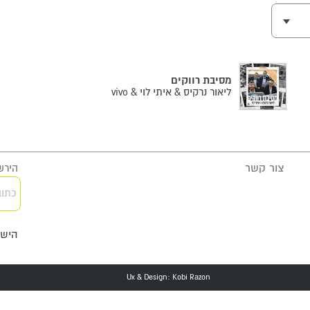
מסיבת רווקים
ליאור נרקיס & איתי לוי & vivo
צור קשר
הירשמ
כתוב
הישא
Ux & Design: Kobi Razon