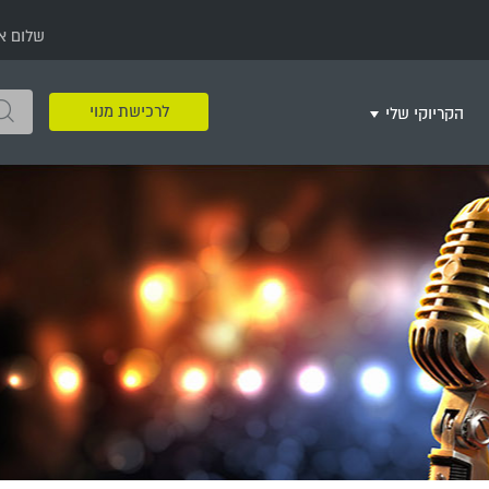
שלום א
לרכישת מנוי
הקריוקי שלי
שירים שאהבתי
חינם
שרים בשניים
שירי ריקודי עם
שירי דת
מסיבה מזרחית
+
צור רשימת השמעה חדשה
ר
מחרוזות
רמיקס
שירים מסרטים וסדרות
שירי חג ומועד
שירי ירושלים
שירי יום הולדת
מסיבת רווקות
משחקי קריוקי
שירי יום הזיכרון
שירי ילדים
ל
שירי קטנטנים
שירי להקות צבאיות