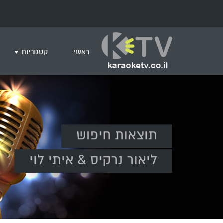
ראשי
קטגוריות
שירים לצפייה ב
חדש בקריוקי
המבוקשים ביות
ים תיכוני
תוצאות חיפוש
גרסת פסנתר
שירי רוק/פופ
ליאור נרקיס & איתי לוי
היפ הופ
English songs
שירי ארץ ישרא
שירי אירוויזיון