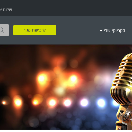
שלום א
לרכישת מנוי
הקריוקי שלי
שירים שאהבתי
חינם
שרים בשניים
שירי ריקודי עם
שירי דת
מסיבה מזרחית
+
צור רשימת השמעה חדשה
ר
מחרוזות
רמיקס
שירים מסרטים וסדרות
שירי חג ומועד
שירי ירושלים
שירי יום הולדת
מסיבת רווקות
משחקי קריוקי
שירי יום הזיכרון
שירי ילדים
ל
שירי קטנטנים
שירי להקות צבאיות