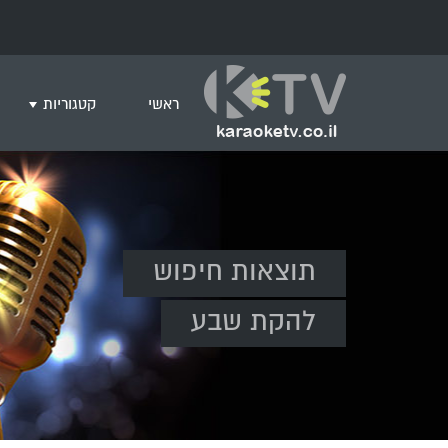
ראשי
קטגוריות
שירים לצפייה ב
חדש בקריוקי
המבוקשים ביות
ים תיכוני
תוצאות חיפוש
גרסת פסנתר
שירי רוק/פופ
להקת שבע
היפ הופ
English songs
שירי ארץ ישרא
שירי אירוויזיון